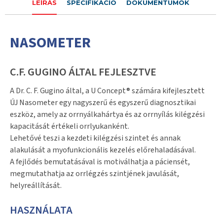
LEÍRÁS
SPECIFIKÁCIÓ
DOKUMENTUMOK
NASOMETER
C.F. GUGINO ÁLTAL FEJLESZTVE
A Dr. C. F. Gugino által, a U Concept® számára kifejlesztett
ÚJ Nasometer egy nagyszerű és egyszerű diagnosztikai
eszköz, amely az orrnyálkahártya és az orrnyílás kilégzési
kapacitását értékeli orrlyukanként.
Lehetővé teszi a kezdeti kilégzési szintet és annak
alakulását a myofunkcionális kezelés előrehaladásával.
A fejlődés bemutatásával is motiválhatja a páciensét,
megmutathatja az orrlégzés szintjének javulását,
helyreállítását.
HASZNÁLATA