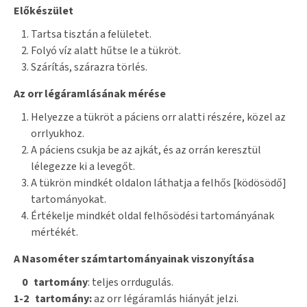
Előkészület
Tartsa tisztán a felületet.
Folyó víz alatt hűtse le a tükröt.
Szárítás, szárazra törlés.
Az orr légáramlásának mérése
Helyezze a tükröt a páciens orr alatti részére, közel az
orrlyukhoz.
A páciens csukja be az ajkát, és az orrán keresztül
lélegezze ki a levegőt.
A tükrön mindkét oldalon láthatja a felhős [ködösödő]
tartományokat.
Értékelje mindkét oldal felhősödési tartományának
mértékét.
A Nasométer számtartományainak viszonyítása
0 tartomány
: teljes orrdugulás.
1-2 tartomány:
az orr légáramlás hiányát jelzi.