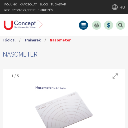
RÓLUNK
KAPCSOLAT
BLOG
TUDÁSTÁR
HU
REGISZTRÁCIÓ / BEJELENTKEZÉS
Főoldal
/
Trainerek
/
Nasometer
NASOMETER
/
1
5