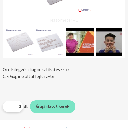
Nasometer - 1
Orr-kilégzés diagnosztikai eszköz
C.F. Gugino által fejleszvte
db
Árajánlatot kérek