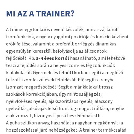
MI AZ A TRAINER?
A trainer egy funkciós nevelő készülék, ami a száj körüli
izomfunkciók, a nyelv nyugalmi pozíciója és funkció közbeni
erőkifejtése, valamint a preferált orrlégzés dinamikus
egyensúlyán keresztül befolyásolja az állcsontok
fejlődését. Kb.
3–4 éves kortól
használható, ami lehetővé
teszi a fejlődés során a helyes izom- és légzőfunkciók
kialakulását. Gyermek- és felnőttkorban segíti a meglévő
túlzott izomfeszülések feloldását. Elősegíti a renyhe
izomzat megerősödését. Segít a már kialakult rossz
szokások korrekciójában, úgy mint: szájlégzés,
nyelvlökéses nyelés, ajakszorításos nyelés, alacsony
nyelvállás, alsó ajak felső frontfog mögötti állása, renyhe
ajakizomzat, bizonyos típusú beszédhibák stb.
A puha szilikon anyag használata nagyban megkönnyíti a
hozzászokással járó nehézségeket. A trainer termékcsalád