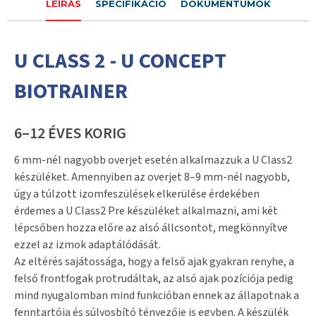
LEÍRÁS
SPECIFIKÁCIÓ
DOKUMENTUMOK
U CLASS 2 - U CONCEPT
BIOTRAINER
6–12 ÉVES KORIG
6 mm-nél nagyobb overjet esetén alkalmazzuk a U Class2
készüléket. Amennyiben az overjet 8–9 mm-nél nagyobb,
úgy a túlzott izomfeszülések elkerülése érdekében
érdemes a U Class2 Pre készüléket alkalmazni, ami két
lépcsőben hozza előre az alsó állcsontot, megkönnyítve
ezzel az izmok adaptálódását.
Az eltérés sajátossága, hogy a felső ajak gyakran renyhe, a
felső frontfogak protrudáltak, az alsó ajak pozíciója pedig
mind nyugalomban mind funkcióban ennek az állapotnak a
fenntartója és súlyosbító tényezője is egyben. A készülék