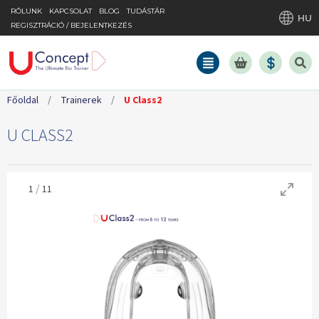
RÓLUNK
KAPCSOLAT
BLOG
TUDÁSTÁR
HU
REGISZTRÁCIÓ / BEJELENTKEZÉS
Főoldal
/
Trainerek
/
U Class2
U CLASS2
/
1
11