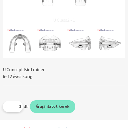
U Class2 - 1
U Concept BioTrainer
6–12 éves korig
db
Árajánlatot kérek