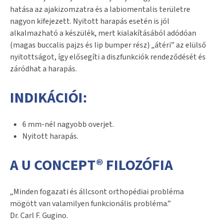
hatása az ajakizomzatra és a labiomentalis területre
nagyon kifejezett. Nyitott harapás esetén is jól
alkalmazható a készülék, mert kialakításából adódóan
(magas buccalis pajzs és lip bumper rész) „átéri” az elülső
nyitottságot, így elősegíti a diszfunkciók rendeződését és
záródhat a harapás.
INDIKÁCIÓI:
6 mm-nél nagyobb overjet.
Nyitott harapás.
A U CONCEPT® FILOZÓFIA
„Minden fogazati és állcsont orthopédiai probléma
mögött van valamilyen funkcionális probléma.”
Dr. Carl F. Gugino.