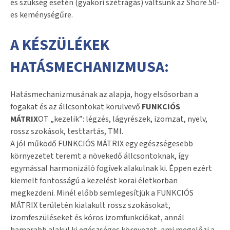
és szükség esetén (gyakori szétrágás) váltsunk az Shore 50-
es keménységűre.
A KÉSZÜLÉKEK
HATÁSMECHANIZMUSA:
Hatásmechanizmusának az alapja, hogy elsősorban a
fogakat és az állcsontokat körülvevő
FUNKCIÓS
MÁTRIX
OT „kezelik”: légzés, lágyrészek, izomzat, nyelv,
rossz szokások, testtartás, TMI.
A jól működő FUNKCIÓS MÁTRIX egy egészségesebb
környezetet teremt a növekedő állcsontoknak, így
egymással harmonizáló fogívek alakulnak ki. Éppen ezért
kiemelt fontosságú a kezelést korai életkorban
megkezdeni. Minél előbb semlegesítjük a FUNKCIÓS
MÁTRIX területén kialakult rossz szokásokat,
izomfeszüléseket és kóros izomfunkciókat, annál