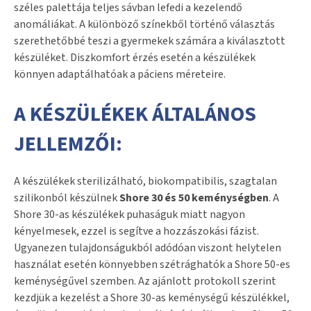
széles palettája teljes sávban lefedi a kezelendő
anomáliákat. A különböző színekből történő választás
szerethetőbbé teszi a gyermekek számára a kiválasztott
készüléket. Diszkomfort érzés esetén a készülékek
könnyen adaptálhatóak a páciens méreteire.
A KÉSZÜLÉKEK ÁLTALÁNOS
JELLEMZŐI:
A készülékek sterilizálható, biokompatibilis, szagtalan
szilikonból készülnek
Shore 30 és 50 keménységben
. A
Shore 30-as készülékek puhaságuk miatt nagyon
kényelmesek, ezzel is segítve a hozzászokási fázist.
Ugyanezen tulajdonságukból adódóan viszont helytelen
használat esetén könnyebben szétrághatók a Shore 50-es
keménységűvel szemben. Az ajánlott protokoll szerint
kezdjük a kezelést a Shore 30-as keménységű készülékkel,