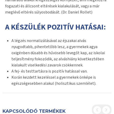
hamarabb alakul ki egészséges környezet, ami megelőzi a
fogazati és állcsont eltérések kialakulását, vagy a már
meglévő eltérés súlyosbodását. (Dr. Daniel Rollet)
A KÉSZÜLÉK POZITÍV HATÁSAI:
A légzés normalizálásával az éjszakai alvás
nyugodtabb, pihentetőbb lesz, a gyermekek agya
oxigénben dúsabb és hűvösebb levegőt kap, az iskolai
teljesítmény fokozódik, az alváshiány következtében
kialakult viselkedési zavarok csökkennek.
A fej- és testtartásra is pozitív hatással van.
Korán kezdett kezeléssel a gyermekek önképe is
egészségesebben alakul (holisztikus szemlélet).
KAPCSOLÓDÓ TERMÉKEK