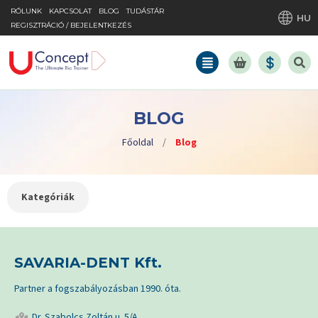
RÓLUNK
KAPCSOLAT
BLOG
TUDÁSTÁR
HU
REGISZTRÁCIÓ / BEJELENTKEZÉS
BLOG
Főoldal
/
Blog
Kategóriák
SAVARIA-DENT Kft.
Partner a fogszabályozásban 1990. óta.
Dr. Szabolcs Zoltán u. 5/A