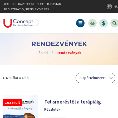
RÓLUNK
KAPCSOLAT
BLOG
TUDÁSTÁR
H
REGISZTRÁCIÓ / BEJELENTKEZÉS
RENDEZVÉNYEK
Főoldal
/
Rendezvények
1-6
találat a
6
-ból
Alapértelmezett
Felismeréstől a terápiáig
Lezárult
Részletek