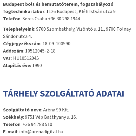
Budapest bolt és bemutatóterem, fogszabályozó
fogtechnikai labor
: 1126 Budapest, Kléh István utca 9.
Telefon
: Seres Csaba +36 30 298 1944
Telephelyeink
: 9700 Szombathely, Vízöntő u. 11., 9700 Tolnay
Sándor utca 4.
Cégjegyzékszám
: 18-09-100590
Adószám
: 10512045-2-18
VAT
: HU10512045
Alapítás éve:
1990
TÁRHELY SZOLGÁLTATÓ ADATAI
Szolgáltató neve
: Aréna 99 Kft.
Székhely
: 9751 Vép Batthyany u. 16.
Telefon
: +36 94 788 510
E-mail
: info@arenadigital.hu