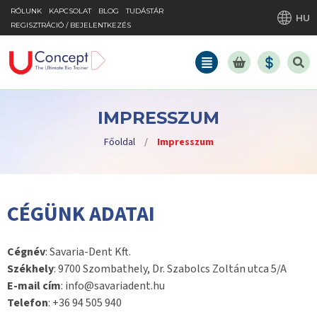
RÓLUNK
KAPCSOLAT
BLOG
TUDÁSTÁR
HU
REGISZTRÁCIÓ / BEJELENTKEZÉS
IMPRESSZUM
Főoldal
/
Impresszum
CÉGÜNK ADATAI
Cégnév
: Savaria-Dent Kft.
Székhely
: 9700 Szombathely, Dr. Szabolcs Zoltán utca 5/A
E-mail cím
: info@savariadent.hu
Telefon
: +36 94 505 940