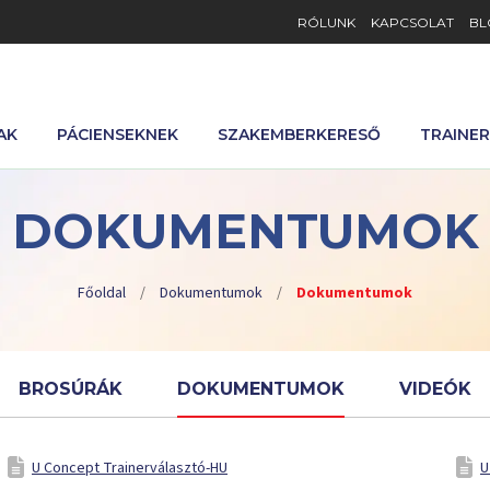
RÓLUNK
KAPCSOLAT
BL
AK
PÁCIENSEKNEK
SZAKEMBERKERESŐ
TRAINE
DOKUMENTUMOK
Főoldal
/
Dokumentumok
/
Dokumentumok
BROSÚRÁK
DOKUMENTUMOK
VIDEÓK
U Concept Trainerválasztó-HU
U