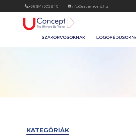
+36 (94) 505 840
info@savariadent.hu
SZAKORVOSOKNAK
LOGOPÉDUSOKN
KATEGÓRIÁK