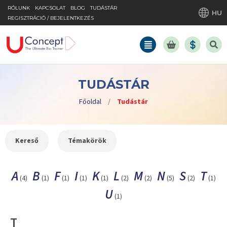
RÓLUNK
KAPCSOLAT
BLOG
TUDÁSTÁR
HU
REGISZTRÁCIÓ / BEJELENTKEZÉS
TUDÁSTÁR
Főoldal
/
Tudástár
Kereső
Témakörök
A
B
F
I
K
L
M
N
S
T
(4)
(1)
(1)
(1)
(1)
(2)
(2)
(5)
(2)
(1)
U
(1)
T