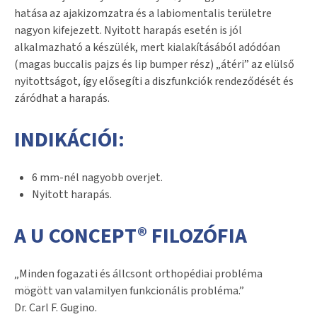
hatása az ajakizomzatra és a labiomentalis területre
nagyon kifejezett. Nyitott harapás esetén is jól
alkalmazható a készülék, mert kialakításából adódóan
(magas buccalis pajzs és lip bumper rész) „átéri” az elülső
nyitottságot, így elősegíti a diszfunkciók rendeződését és
záródhat a harapás.
INDIKÁCIÓI:
6 mm-nél nagyobb overjet.
Nyitott harapás.
A U CONCEPT® FILOZÓFIA
„Minden fogazati és állcsont orthopédiai probléma
mögött van valamilyen funkcionális probléma.”
Dr. Carl F. Gugino.