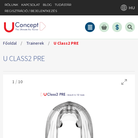
RÓLUNK
KAPCSOLAT
BLOG
TUDÁSTÁR
HU
REGISZTRÁCIÓ / BEJELENTKEZÉS
Főoldal
/
Trainerek
/
U Class2 PRE
U CLASS2 PRE
/
1
10