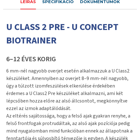
LEÍRÁS
SPECIFIKÁCIÓ
DOKUMENTUMOK
U CLASS 2 PRE - U CONCEPT
BIOTRAINER
6–12 ÉVES KORIG
6 mm-nél nagyobb overjet esetén alkalmazzuk a U Class2
készüléket. Amennyiben az overjet 8–9 mm-nél nagyobb,
úgy a túlzott izomfeszülések elkerülése érdekében
érdemes a U Class2 Pre készüléket alkalmazni, ami két
lépcsőben hozza előre az alsó állcsontot, megkönnyítve
ezzel az izmok adaptálódását.
Az eltérés sajátossága, hogy a felső ajak gyakran renyhe, a
felső frontfogak protrudáltak, az alsó ajak pozíciója pedig
mind nyugalomban mind funkcióban ennek az állapotnak a
fenntartója és súlyosbító tényezője is egyben. A készülék