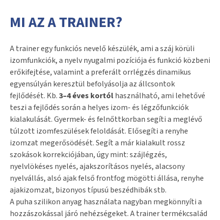
MI AZ A TRAINER?
A trainer egy funkciós nevelő készülék, ami a száj körüli
izomfunkciók, a nyelv nyugalmi pozíciója és funkció közbeni
erőkifejtése, valamint a preferált orrlégzés dinamikus
egyensúlyán keresztül befolyásolja az állcsontok
fejlődését. Kb.
3–4 éves kortól
használható, ami lehetővé
teszi a fejlődés során a helyes izom- és légzőfunkciók
kialakulását. Gyermek- és felnőttkorban segíti a meglévő
túlzott izomfeszülések feloldását. Elősegíti a renyhe
izomzat megerősödését. Segít a már kialakult rossz
szokások korrekciójában, úgy mint: szájlégzés,
nyelvlökéses nyelés, ajakszorításos nyelés, alacsony
nyelvállás, alsó ajak felső frontfog mögötti állása, renyhe
ajakizomzat, bizonyos típusú beszédhibák stb.
A puha szilikon anyag használata nagyban megkönnyíti a
hozzászokással járó nehézségeket. A trainer termékcsalád