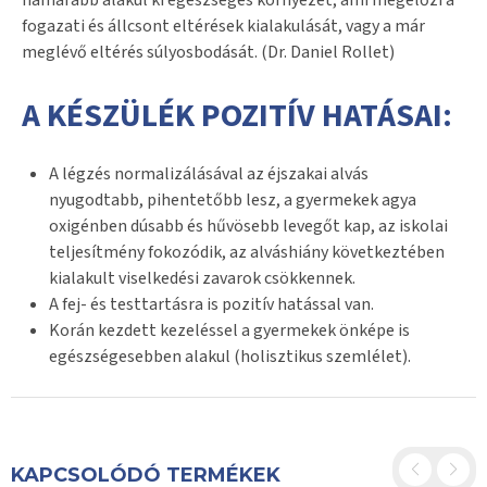
hamarabb alakul ki egészséges környezet, ami megelőzi a
fogazati és állcsont eltérések kialakulását, vagy a már
meglévő eltérés súlyosbodását. (Dr. Daniel Rollet)
A KÉSZÜLÉK POZITÍV HATÁSAI:
A légzés normalizálásával az éjszakai alvás
nyugodtabb, pihentetőbb lesz, a gyermekek agya
oxigénben dúsabb és hűvösebb levegőt kap, az iskolai
teljesítmény fokozódik, az alváshiány következtében
kialakult viselkedési zavarok csökkennek.
A fej- és testtartásra is pozitív hatással van.
Korán kezdett kezeléssel a gyermekek önképe is
egészségesebben alakul (holisztikus szemlélet).
KAPCSOLÓDÓ TERMÉKEK