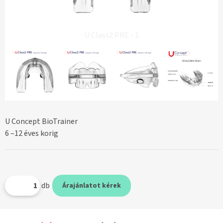
U Class2 PRE - 1
U Concept BioTrainer
6 –12 éves korig
db
Árajánlatot kérek