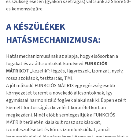
és szükség esetén (gyakori szétrágás) váltsunk az Shore 50-
es keménységűre.
A KÉSZÜLÉKEK
HATÁSMECHANIZMUSA:
Hatásmechanizmusának az alapja, hogy elsősorban a
fogakat és az állcsontokat körülvevő
FUNKCIÓS
MÁTRIX
OT „kezelik”: légzés, lágyrészek, izomzat, nyelv,
rossz szokások, testtartás, TMI.
A jól működő FUNKCIÓS MÁTRIX egy egészségesebb
környezetet teremt a növekedő állcsontoknak, így
egymással harmonizáló fogívek alakulnak ki. Éppen ezért
kiemelt fontosságú a kezelést korai életkorban
megkezdeni. Minél előbb semlegesítjük a FUNKCIÓS
MÁTRIX területén kialakult rossz szokásokat,
izomfeszüléseket és kóros izomfunkciókat, annál