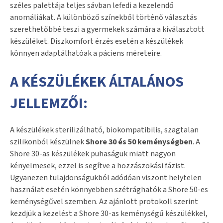
széles palettája teljes sávban lefedi a kezelendő
anomáliákat. A különböző színekből történő választás
szerethetőbbé teszi a gyermekek számára a kiválasztott
készüléket. Diszkomfort érzés esetén a készülékek
könnyen adaptálhatóak a páciens méreteire.
A KÉSZÜLÉKEK ÁLTALÁNOS
JELLEMZŐI:
A készülékek sterilizálható, biokompatibilis, szagtalan
szilikonból készülnek
Shore 30 és 50 keménységben
. A
Shore 30-as készülékek puhaságuk miatt nagyon
kényelmesek, ezzel is segítve a hozzászokási fázist.
Ugyanezen tulajdonságukból adódóan viszont helytelen
használat esetén könnyebben szétrághatók a Shore 50-es
keménységűvel szemben. Az ajánlott protokoll szerint
kezdjük a kezelést a Shore 30-as keménységű készülékkel,